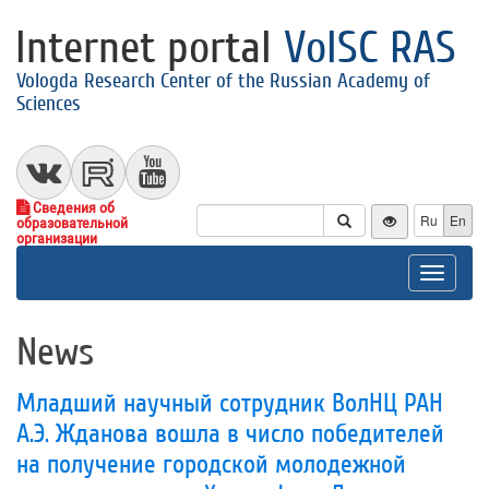
Internet portal
VolSC RAS
Vologda Research Center of the Russian Academy of
Sciences
Сведения об
Ru
En
образовательной
организации
Toggle
navigat
News
Младший научный сотрудник ВолНЦ РАН
А.Э. Жданова вошла в число победителей
на получение городской молодежной