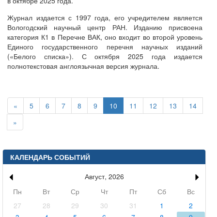
в октябре 2025 года.
Журнал издается с 1997 года, его учредителем является
Вологодский научный центр РАН. Изданию присвоена
категория К1 в Перечне ВАК, оно входит во второй уровень
Единого государственного перечня научных изданий
(«Белого списка»). С октября 2025 года издается
полнотекстовая англоязычная версия журнала.
«
5
6
7
8
9
10
11
12
13
14
»
КАЛЕНДАРЬ СОБЫТИЙ
Август, 2026
Пн
Вт
Ср
Чт
Пт
Сб
Вс
27
28
29
30
31
1
2