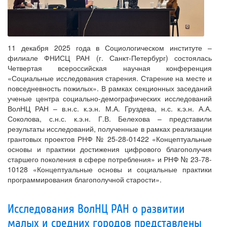
11 декабря 2025 года в Социологическом институте –
филиале ФНИСЦ РАН (г. Санкт-Петербург) состоялась
Четвертая всероссийская научная конференция
«Социальные исследования старения. Старение на месте и
повседневность пожилых». В рамках секционных заседаний
ученые центра социально-демографических исследований
ВолНЦ РАН – в.н.с. к.э.н. М.А. Груздева, н.с. к.э.н. А.А.
Соколова, с.н.с. к.э.н. Г.В. Белехова – представили
результаты исследований, полученные в рамках реализации
грантовых проектов РНФ № 25-28-01422 «Концептуальные
основы и практики достижения цифрового благополучия
старшего поколения в сфере потребления» и РНФ № 23-78-
10128 «Концептуальные основы и социальные практики
программирования благополучной старости».
Исследования ВолНЦ РАН о развитии
малых и средних городов представлены