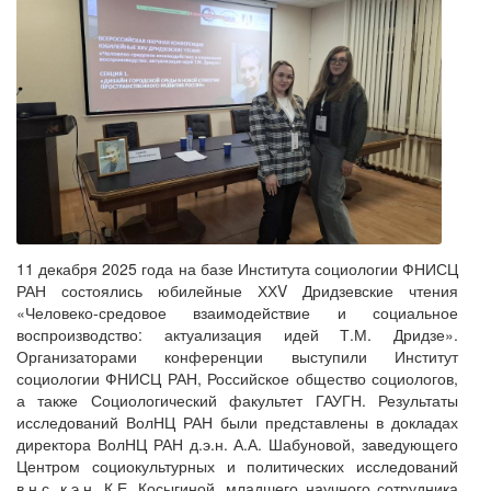
11 декабря 2025 года на базе Института социологии ФНИСЦ
РАН состоялись юбилейные ХХV Дридзевские чтения
«Человеко-средовое взаимодействие и социальное
воспроизводство: актуализация идей Т.М. Дридзе».
Организаторами конференции выступили Институт
социологии ФНИСЦ РАН, Российское общество социологов,
а также Социологический факультет ГАУГН. Результаты
исследований ВолНЦ РАН были представлены в докладах
директора ВолНЦ РАН д.э.н. А.А. Шабуновой, заведующего
Центром социокультурных и политических исследований
в.н.с. к.э.н. К.Е. Косыгиной, младшего научного сотрудника